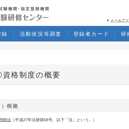
メールアド
登録
活動状況等調査
登録者カード
研
要
①資格制度の概要
１）根拠
理師法
（平成27年法律第68号。以下「法」という。）