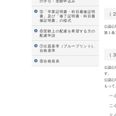
の手引・受験申込み
⑤「卒業証明書・科目履修証明
（
書」及び「修了証明書・科目履
修証明書」の様式
公認心
⑥受験上の配慮を希望する方の
第１条
配慮申請
⑦出題基準（ブループリント)、
合格基準
（
⑧合格発表
公認心
す。
公認心
もって
一
二
三