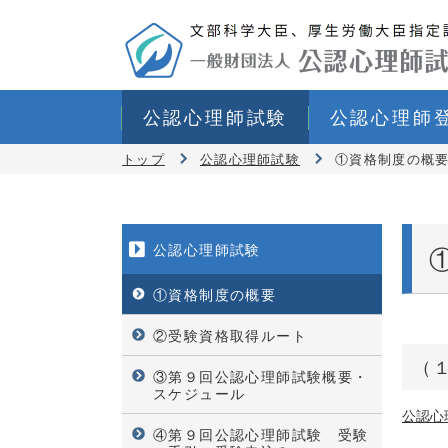
公認心理師試験
公認心理師
トップ
公認心理師試験
①資格制度の概
公認心理師試験
①資格制度の概要
②受験資格取得ルート
（
③第９回公認心理師試験概要・
スケジュール
公認心
④第９回公認心理師試験 受験