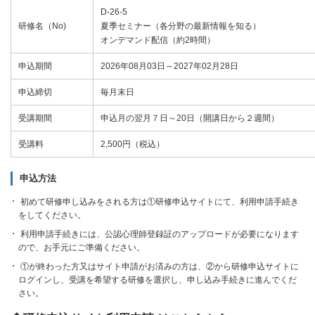
D-26-5
研修名（No)
夏季セミナー（各分野の最新情報を知る）
オンデマンド配信（約2時間）
申込期間
2026年08月03日～2027年02月28日
申込締切
毎月末日
受講期間
申込月の翌月７日～20日（開講日から２週間）
受講料
2,500円（税込）
申込方法
初めて研修申し込みをされる方は①研修申込サイトにて、利用申請手続き
をしてください。
利用申請手続きには、公認心理師登録証のアップロードが必要になります
ので、お手元にご準備ください。
①が終わった方又はサイト申請がお済みの方は、②から研修申込サイトに
ログインし、受講を希望する研修を選択し、申し込み手続きに進んでくだ
さい。