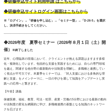
◆
研修申込サイト利用申請 はこちら
から
◆
研修申込サイトログイン画面はこちら
から
※「ログイン」→「研修を申し込む」→「セミナー型」→「D-26-5」を選択
し、決済手続きをしてください。
----------------------------------------------------------------
◆2026年度 夏季セミナー（2026年８月１日（土）開
催）
※終了しました
近年、心理臨床の現場において、クライエントが抱える課題はますます多様
化・複雑化しています。包括的な支援を実践するためには、自らの専門領域
を越え、関連する他分野の最新動向や法制度を理解し、多職種と連携してい
く視点が不可欠です。本夏季セミナーでは、「対人支援における多角的な理
解と支援」をメインテーマに、一日の学びを通して知識をアップデートし実
践への応用へと繋ぎます。
【午前】講義
保健医療、福祉、教育、司法・犯罪、産業・労働の5分野における最新の動向
や法制度の変化を網羅的に学び、多職種連携の基盤となる知識のネットワー
クを広げます。