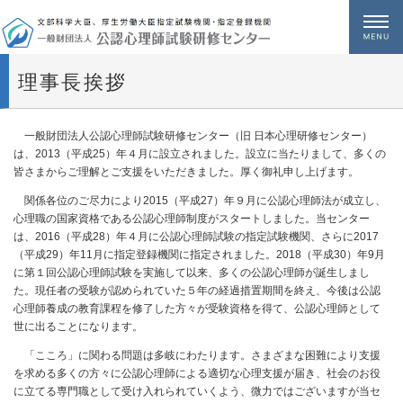
メニュー
理事長挨拶
一般財団法人公認心理師試験研修センター（旧 日本心理研修センター）
は、2013（平成25）年４月に設立されました。設立に当たりまして、多くの
皆さまからご理解とご支援をいただきました。厚く御礼申し上げます。
関係各位のご尽力により2015（平成27）年９月に公認心理師法が成立し、
心理職の国家資格である公認心理師制度がスタートしました。当センター
は、2016（平成28）年４月に公認心理師試験の指定試験機関、さらに2017
（平成29）年11月に指定登録機関に指定されました。2018（平成30）年9月
に第１回公認心理師試験を実施して以来、多くの公認心理師が誕生しまし
た。現任者の受験が認められていた５年の経過措置期間を終え、今後は公認
心理師養成の教育課程を修了した方々が受験資格を得て、公認心理師として
世に出ることになります。
「こころ」に関わる問題は多岐にわたります。さまざまな困難により支援
を求める多くの方々に公認心理師による適切な心理支援が届き、社会のお役
に立てる専門職として受け入れられていくよう、微力ではございますが当セ